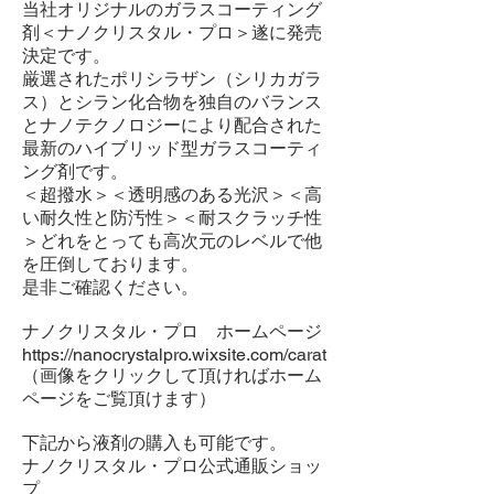
当社オリジナルのガラスコーティング
剤＜ナノクリスタル・プロ＞遂に発売
決定です。
厳選されたポリシラザン（シリカガラ
ス）とシラン化合物を独自のバランス
とナノテクノロジーにより配合された
最新のハイブリッド型ガラスコーティ
ング剤です。
＜超撥水＞＜透明感のある光沢＞＜高
い耐久性と防汚性＞＜耐スクラッチ性
＞どれをとっても高次元のレベルで他
を圧倒しております。
是非ご確認ください。
ナノクリスタル・プロ ホームページ
https://nanocrystalpro.wixsite.com/carat
​（画像をクリックして頂ければホーム
ページをご覧頂けます）
下記から液剤の購入も可能です。
ナノクリスタル・プロ公式通販ショッ
プ