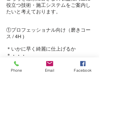
役立つ技術・施工システムをご案内し
たいと考えております。
①プロフェッショナル向け（磨きコー
ス / 4H )
＊いかに早く綺麗に仕上げるか
＊・・・
こちらを念頭に弊社が独自で作り上げ
た磨き・施工システムをご案内致しま
Phone
Email
Facebook
す。
内容（ポリッシャーの選定とポリッシ
ャー改良、コンパウンドとのマッチン
グ、弊社オリジナルのガラス系コーテ
ィングのご案内）
②プロフェッショナル向け (ドライ施
工・磨きコース / 8H）
＊水の無い場所でもいかに綺麗に早く
仕上げるか＊